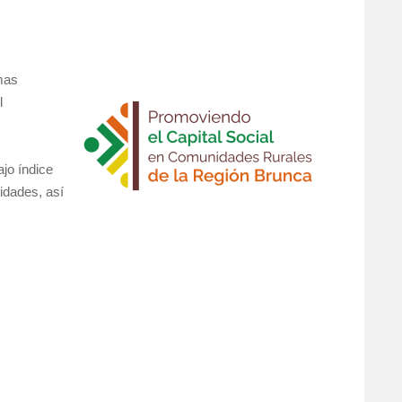
omas
l
jo índice
idades, así