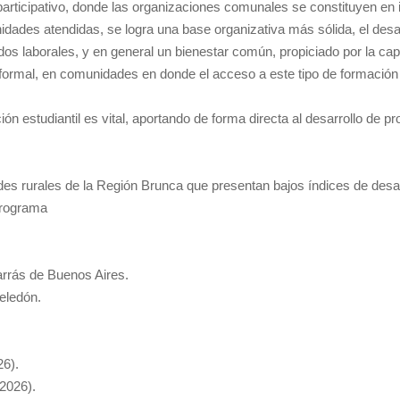
articipativo, donde las organizaciones comunales se constituyen en i
unidades atendidas, se logra una base organizativa más sólida, el de
os laborales, y en general un bienestar común, propiciado por la cap
formal, en comunidades en donde el acceso a este tipo de formación n
ción estudiantil es vital, aportando de forma directa al desarrollo de
es rurales de la Región Brunca que presentan bajos índices de desarr
Programa
jarrás de Buenos Aires.
eledón.
26).
2026).