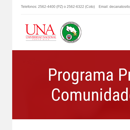
Telefonos: 2562-4400 (PZ) o 2562-6322 (Coto)
Email: decanatosr
Programa Pr
Comunidade