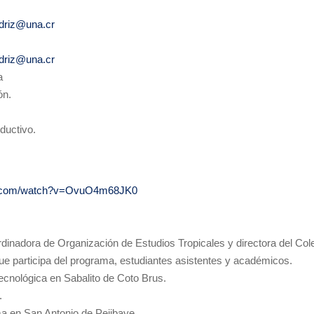
driz@una.cr
driz@una.cr
a
ón.
ductivo.
be.com/watch?v=OvuO4m68JK0
inadora de Organización de Estudios Tropicales y directora del Cole
ue participa del programa, estudiantes asistentes y académicos.
tecnológica en Sabalito de Coto Brus.
.
 en San Antonio de Pejibaye.