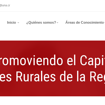
b@una.cr
Inicio
¿Quiénes somos?
Áreas de Conocimiento
omoviendo el Capit
s Rurales de la Re