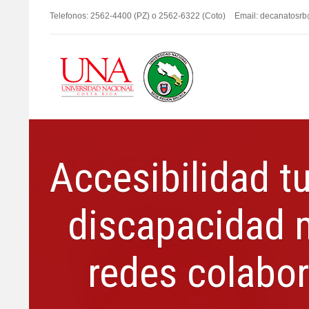
Telefonos: 2562-4400 (PZ) o 2562-6322 (Coto)
Email: decanatosr
Accesibilidad t
discapacidad m
redes colabor