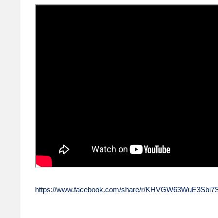
https://www.facebook.com/
share/r/KHVGW63WuE3Sbi7S