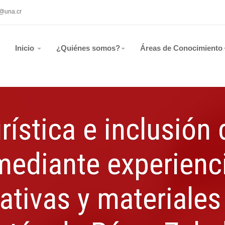
b@una.cr
Inicio
¿Quiénes somos?
Áreas de Conocimiento
urística e inclusión
ediante experienci
ativas y materiales 