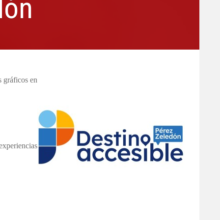
dón
s gráficos en
experiencias